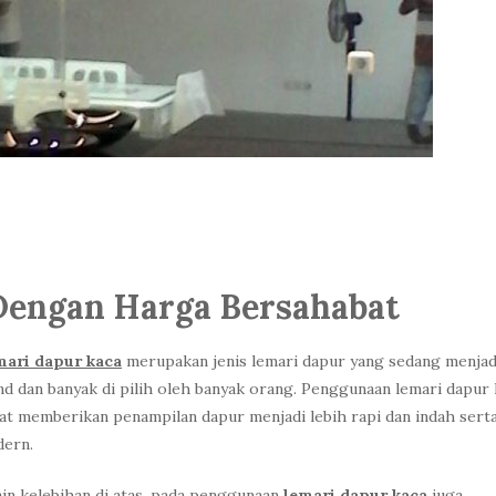
Dengan Harga Bersahabat
ari dapur kaca
merupakan jenis lemari dapur yang sedang menjad
nd dan banyak di pilih oleh banyak orang. Penggunaan lemari dapur 
at memberikan penampilan dapur menjadi lebih rapi dan indah sert
ern.
ain kelebihan di atas, pada penggunaan
lemari dapur kaca
juga