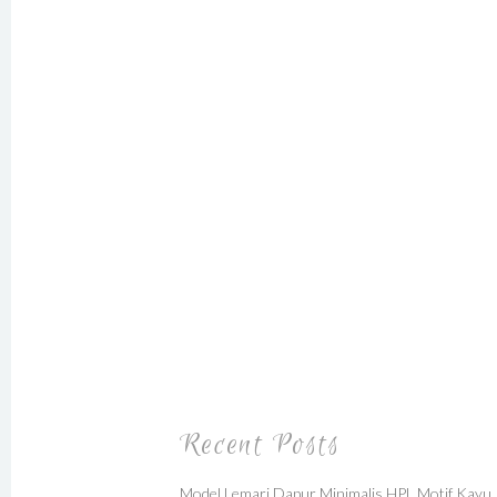
Recent Posts
Model Lemari Dapur Minimalis HPL Motif Kayu