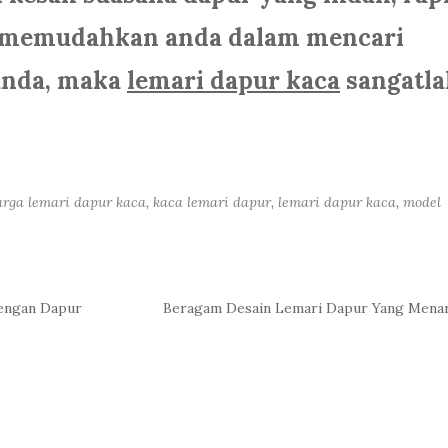
a memudahkan anda dalam mencari
anda, maka
lemari dapur kaca
sangatla
arga lemari dapur kaca
,
kaca lemari dapur
,
lemari dapur kaca
,
model
Dengan Dapur
Beragam Desain Lemari Dapur Yang Mena