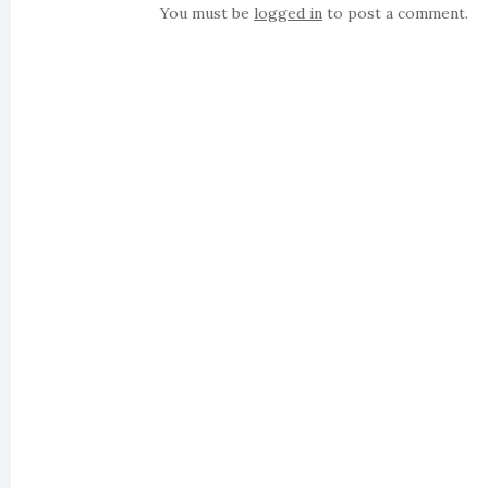
You must be
logged in
to post a comment.