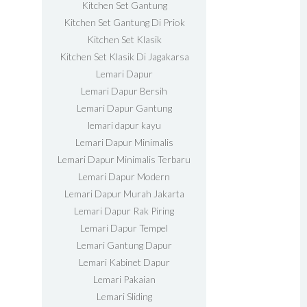
Kitchen Set Gantung
Kitchen Set Gantung Di Priok
Kitchen Set Klasik
Kitchen Set Klasik Di Jagakarsa
Lemari Dapur
Lemari Dapur Bersih
Lemari Dapur Gantung
lemari dapur kayu
Lemari Dapur Minimalis
Lemari Dapur Minimalis Terbaru
Lemari Dapur Modern
Lemari Dapur Murah Jakarta
Lemari Dapur Rak Piring
Lemari Dapur Tempel
Lemari Gantung Dapur
Lemari Kabinet Dapur
Lemari Pakaian
Lemari Sliding