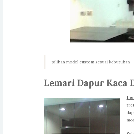
pilihan model custom sesuai kebutuhan
Lemari Dapur Kaca 
Lem
tre
dap
mod
Sel