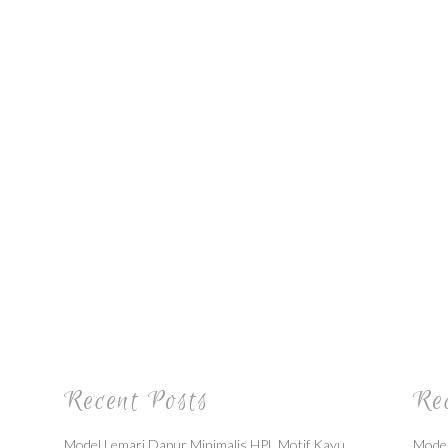
Recent Posts
Re
Model Lemari Dapur Minimalis HPL Motif Kayu
Model