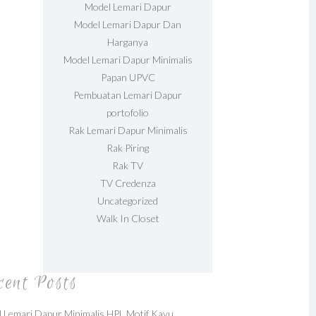
Model Lemari Dapur
Model Lemari Dapur Dan
Harganya
Model Lemari Dapur Minimalis
Papan UPVC
Pembuatan Lemari Dapur
portofolio
Rak Lemari Dapur Minimalis
Rak Piring
Rak TV
TV Credenza
Uncategorized
Walk In Closet
cent Posts
 Lemari Dapur Minimalis HPL Motif Kayu