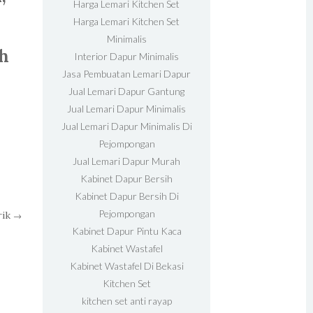
Harga Lemari Kitchen Set
Harga Lemari Kitchen Set
Minimalis
h
Interior Dapur Minimalis
Jasa Pembuatan Lemari Dapur
Jual Lemari Dapur Gantung
Jual Lemari Dapur Minimalis
Jual Lemari Dapur Minimalis Di
Pejompongan
Jual Lemari Dapur Murah
Kabinet Dapur Bersih
Kabinet Dapur Bersih Di
Pejompongan
rik
→
Kabinet Dapur Pintu Kaca
Kabinet Wastafel
Kabinet Wastafel Di Bekasi
Kitchen Set
kitchen set anti rayap