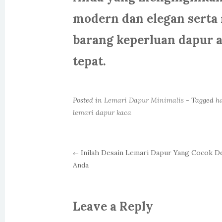
modern dan elegan sert
barang keperluan dapur 
tepat.
Posted in
Lemari Dapur Minimalis
- Tagged
h
lemari dapur kaca
Inilah Desain Lemari Dapur Yang Cocok 
←
Anda
Post navigation
Leave a Reply