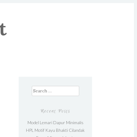
t
Search for:
Recent Posts
Model Lemari Dapur Minimalis
HPL Motif Kayu Bhakti Cilandak