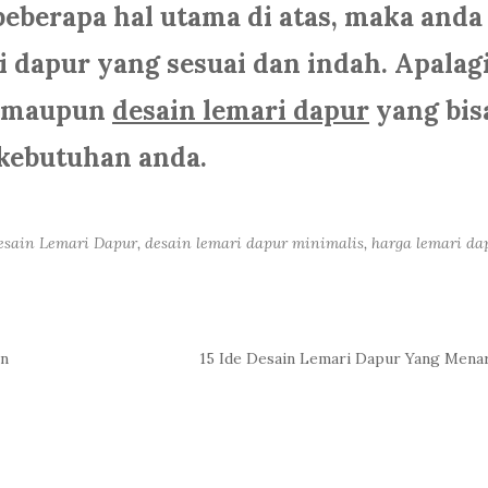
berapa hal utama di atas, maka anda
dapur yang sesuai dan indah. Apalag
l maupun
desain lemari dapur
yang bis
 kebutuhan anda.
esain Lemari Dapur
,
desain lemari dapur minimalis
,
harga lemari da
rn
15 Ide Desain Lemari Dapur Yang Mena