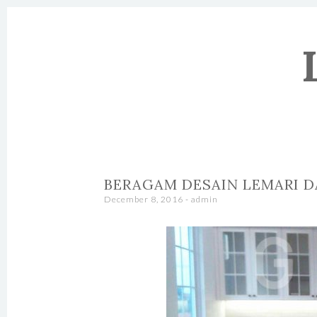
SKIP TO CONTENT
BERAGAM DESAIN LEMARI D
December 8, 2016
-
admin