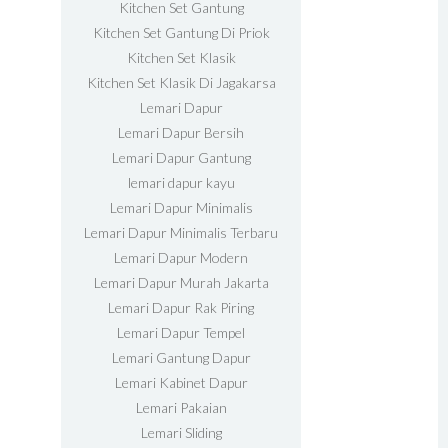
Kitchen Set Gantung
Kitchen Set Gantung Di Priok
Kitchen Set Klasik
Kitchen Set Klasik Di Jagakarsa
Lemari Dapur
Lemari Dapur Bersih
Lemari Dapur Gantung
lemari dapur kayu
Lemari Dapur Minimalis
Lemari Dapur Minimalis Terbaru
Lemari Dapur Modern
Lemari Dapur Murah Jakarta
Lemari Dapur Rak Piring
Lemari Dapur Tempel
Lemari Gantung Dapur
Lemari Kabinet Dapur
Lemari Pakaian
Lemari Sliding