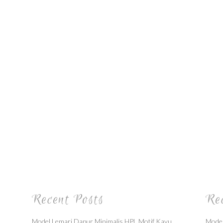
Recent Posts
Re
Model Lemari Dapur Minimalis HPL Motif Kayu
Model