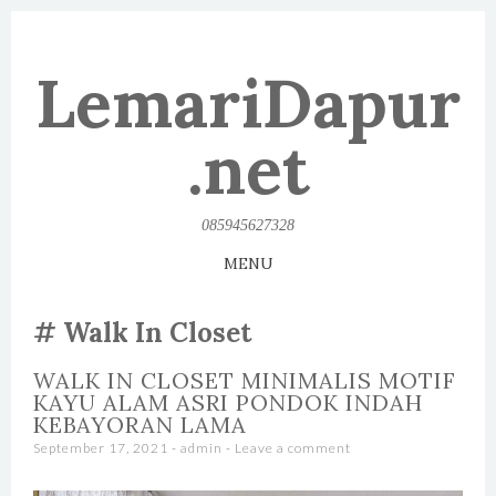
LemariDapur
.net
085945627328
MENU
SKIP TO CONTENT
Walk In Closet
WALK IN CLOSET MINIMALIS MOTIF
KAYU ALAM ASRI PONDOK INDAH
KEBAYORAN LAMA
September 17, 2021
-
admin
Leave a comment