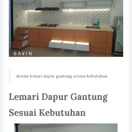
desain lemari dapur gantung sesuai kebutuhan
Lemari Dapur Gantung
Sesuai Kebutuhan