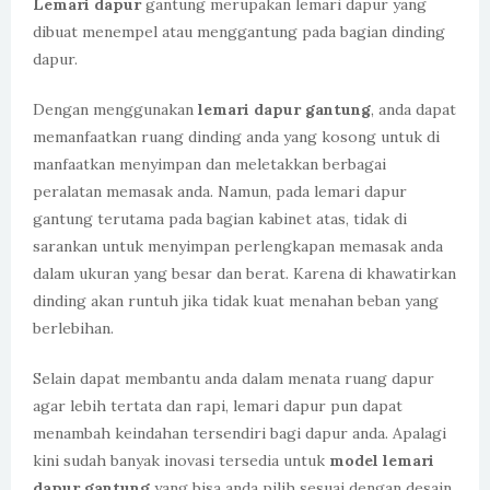
Lemari dapur
gantung merupakan lemari dapur yang
dibuat menempel atau menggantung pada bagian dinding
dapur.
Dengan menggunakan
lemari dapur gantung
, anda dapat
memanfaatkan ruang dinding anda yang kosong untuk di
manfaatkan menyimpan dan meletakkan berbagai
peralatan memasak anda. Namun, pada lemari dapur
gantung terutama pada bagian kabinet atas, tidak di
sarankan untuk menyimpan perlengkapan memasak anda
dalam ukuran yang besar dan berat. Karena di khawatirkan
dinding akan runtuh jika tidak kuat menahan beban yang
berlebihan.
Selain dapat membantu anda dalam menata ruang dapur
agar lebih tertata dan rapi, lemari dapur pun dapat
menambah keindahan tersendiri bagi dapur anda. Apalagi
kini sudah banyak inovasi tersedia untuk
model lemari
dapur gantung
yang bisa anda pilih sesuai dengan desain