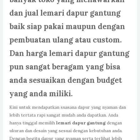
dan
jual lemari dapur gantung
baik siap pakai maupun dengan
pembuatan ulang atau custom.
Dan
harga lemari dapur gantung
pun sangat beragam yang bisa
anda sesuaikan dengan budget
yang anda miliki.
Kini untuk mendapatkan suasana dapur yang nyaman dan
lebih tertata rapi sangat mudah anda dapatkan. Anda
hanya tinggal memilih
lemari dapur gantung
dengan
ukuran dan desain yang sesuai dengan kebutuhan anda.
Dengan begitu dapur yang nyaman serta terlihat lebih