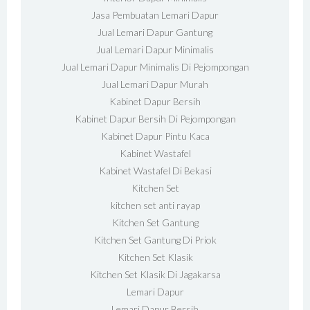
Jasa Pembuatan Lemari Dapur
Jual Lemari Dapur Gantung
Jual Lemari Dapur Minimalis
Jual Lemari Dapur Minimalis Di Pejompongan
Jual Lemari Dapur Murah
Kabinet Dapur Bersih
Kabinet Dapur Bersih Di Pejompongan
Kabinet Dapur Pintu Kaca
Kabinet Wastafel
Kabinet Wastafel Di Bekasi
Kitchen Set
kitchen set anti rayap
Kitchen Set Gantung
Kitchen Set Gantung Di Priok
Kitchen Set Klasik
Kitchen Set Klasik Di Jagakarsa
Lemari Dapur
Lemari Dapur Bersih