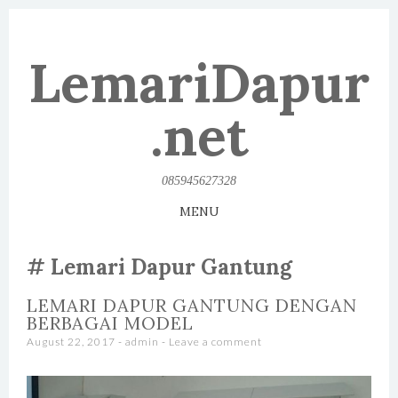
LemariDapur
.net
085945627328
MENU
SKIP TO CONTENT
Lemari Dapur Gantung
LEMARI DAPUR GANTUNG DENGAN
BERBAGAI MODEL
August 22, 2017
-
admin
Leave a comment