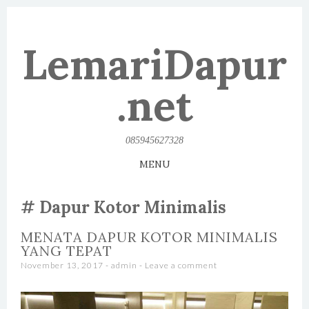
LemariDapur
.net
085945627328
MENU
SKIP TO CONTENT
Dapur Kotor Minimalis
MENATA DAPUR KOTOR MINIMALIS
YANG TEPAT
November 13, 2017
-
admin
Leave a comment