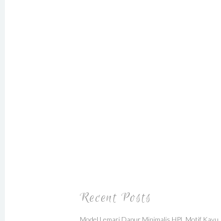
Recent Posts
Model Lemari Dapur Minimalis HPL Motif Kayu