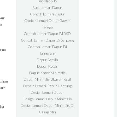
Backdrop Tv
Buat Lemari Dapur
Contoh Lemari Dapur
pur
Contoh Lemari Dapur Bawah
pa
Tangga
Contoh Lemari Dapur Di BSD
Contoh Lemari Dapur Di Serpong
Contoh Lemari Dapur Di
arna
Tangerang
Dapur Bersih
Dapur Kotor
Dapur Kotor Minimalis
Dapur Minimalis Ukuran Kecil
tuhan
Desain Lemari Dapur Gantung
pur
Design Lemari Dapur
Design Lemari Dapur Minimalis
Design Lemari Dapur Minimalis Di
aka
Casajardin