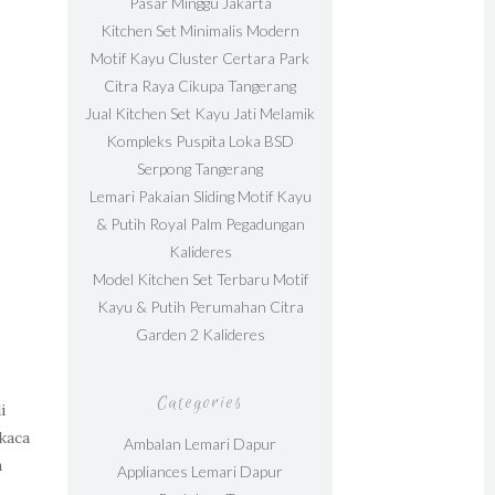
Pasar Minggu Jakarta
Kitchen Set Minimalis Modern
Motif Kayu Cluster Certara Park
Citra Raya Cikupa Tangerang
Jual Kitchen Set Kayu Jati Melamik
Kompleks Puspita Loka BSD
Serpong Tangerang
Lemari Pakaian Sliding Motif Kayu
& Putih Royal Palm Pegadungan
Kalideres
Model Kitchen Set Terbaru Motif
Kayu & Putih Perumahan Citra
Garden 2 Kalideres
Categories
i
kaca
Ambalan Lemari Dapur
a
Appliances Lemari Dapur