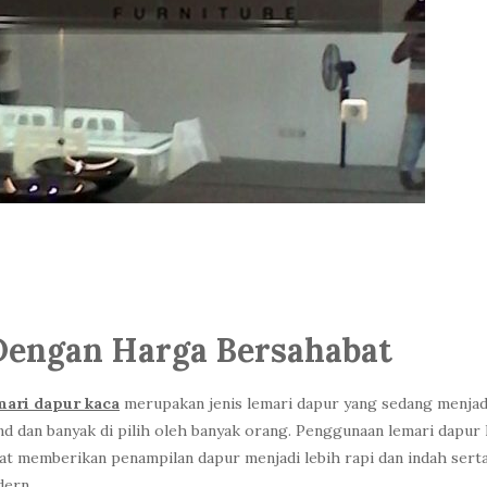
Dengan Harga Bersahabat
ari dapur kaca
merupakan jenis lemari dapur yang sedang menjad
nd dan banyak di pilih oleh banyak orang. Penggunaan lemari dapur 
at memberikan penampilan dapur menjadi lebih rapi dan indah sert
ern.