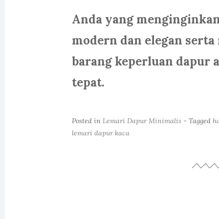
Anda yang menginginkan 
modern dan elegan sert
barang keperluan dapur 
tepat.
Posted in
Lemari Dapur Minimalis
- Tagged
h
lemari dapur kaca