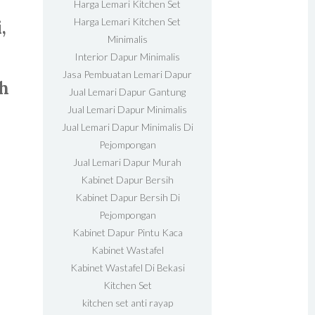
Harga Lemari Kitchen Set
Harga Lemari Kitchen Set
,
Minimalis
Interior Dapur Minimalis
Jasa Pembuatan Lemari Dapur
h
Jual Lemari Dapur Gantung
Jual Lemari Dapur Minimalis
Jual Lemari Dapur Minimalis Di
Pejompongan
Jual Lemari Dapur Murah
Kabinet Dapur Bersih
Kabinet Dapur Bersih Di
Pejompongan
Kabinet Dapur Pintu Kaca
Kabinet Wastafel
Kabinet Wastafel Di Bekasi
Kitchen Set
kitchen set anti rayap