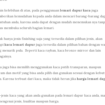
ain kelebihan di atas, pada penggunaan
lemari dapur kaca
juga
berikan kemudahan kepada anda dalam mencari barang-barang da
utuhan anda, karena anda dapat dengan mudah menemukan nya tan
us membuka seluruh bagian lemari.
ak hanya jenis finishing saja yang tersedia dalam pilihan jenis, akan
api
kaca lemari dapur
juga tersedia dalam pilihan bahan dengan w
g menarik pula. Seperti kaca rayban, kaca bronze mirror dan lain
againya.
a juga bisa memilih menggunakan kaca putih transparan, maupun
am dan motif yang bisa anda pilih dan gunakan sesuai dengan kebu
a. Karena terbuat dari kaca, maka tidak heran jika
harga lemari da
jenis kaca yang akan anda gunakan pada lemari dapur kaca anda, m
mengenai jenis, kualitas maupun harga.