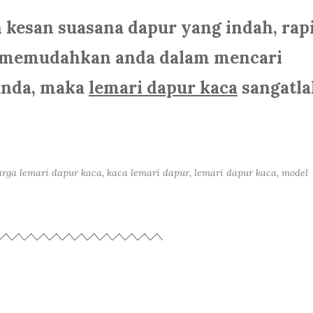
kesan suasana dapur yang indah, rapi
a memudahkan anda dalam mencari
anda, maka
lemari dapur kaca
sangatla
arga lemari dapur kaca
,
kaca lemari dapur
,
lemari dapur kaca
,
model