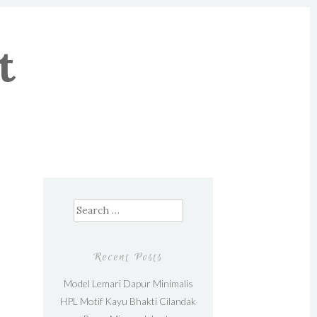
t
Search for:
Recent Posts
Model Lemari Dapur Minimalis
HPL Motif Kayu Bhakti Cilandak