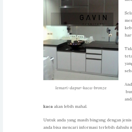
Sel
mem
keb
har
Tid
tet
yan
seb
And
lemari-dapur-kaca-bronze
bur
and
kaca
akan lebih mahal.
Untuk anda yang masih bingung dengan jenis-
anda bisa mencari informasi terlebih dahulu 