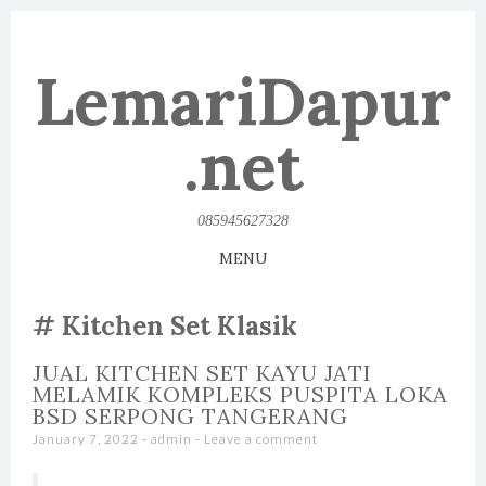
LemariDapur
.net
085945627328
MENU
SKIP TO CONTENT
Kitchen Set Klasik
JUAL KITCHEN SET KAYU JATI
MELAMIK KOMPLEKS PUSPITA LOKA
BSD SERPONG TANGERANG
January 7, 2022
-
admin
Leave a comment