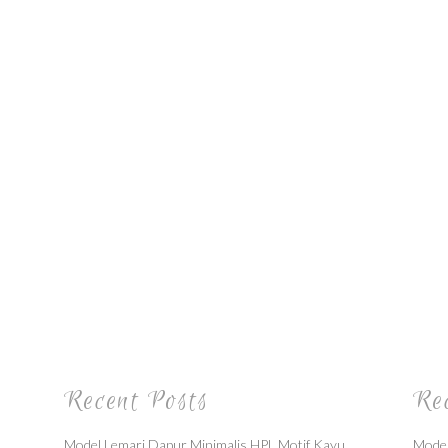
Recent Posts
Re
Model Lemari Dapur Minimalis HPL Motif Kayu
Model