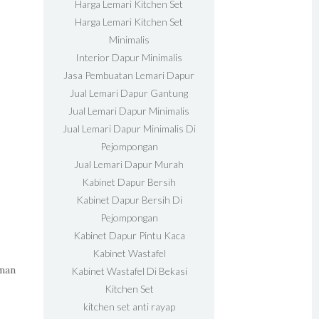
Harga Lemari Kitchen Set
Harga Lemari Kitchen Set
Minimalis
Interior Dapur Minimalis
Jasa Pembuatan Lemari Dapur
Jual Lemari Dapur Gantung
Jual Lemari Dapur Minimalis
Jual Lemari Dapur Minimalis Di
Pejompongan
Jual Lemari Dapur Murah
Kabinet Dapur Bersih
Kabinet Dapur Bersih Di
Pejompongan
Kabinet Dapur Pintu Kaca
Kabinet Wastafel
aman
Kabinet Wastafel Di Bekasi
Kitchen Set
kitchen set anti rayap