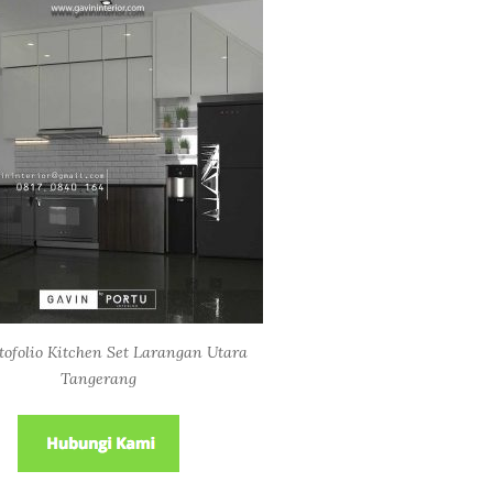
tofolio Kitchen Set Larangan Utara
Tangerang