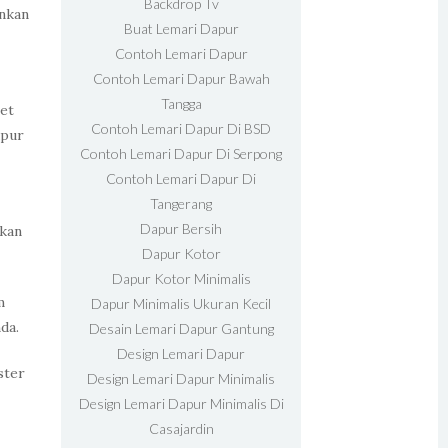
Backdrop Tv
inkan
Buat Lemari Dapur
Contoh Lemari Dapur
Contoh Lemari Dapur Bawah
Tangga
et
Contoh Lemari Dapur Di BSD
apur
Contoh Lemari Dapur Di Serpong
Contoh Lemari Dapur Di
Tangerang
Dapur Bersih
akan
Dapur Kotor
Dapur Kotor Minimalis
m
Dapur Minimalis Ukuran Kecil
da.
Desain Lemari Dapur Gantung
Design Lemari Dapur
ster
Design Lemari Dapur Minimalis
Design Lemari Dapur Minimalis Di
Casajardin