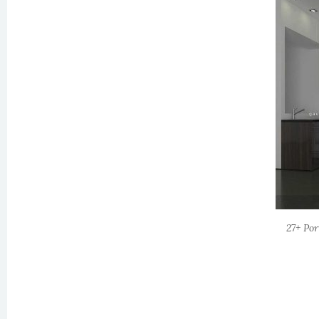
27+ Por