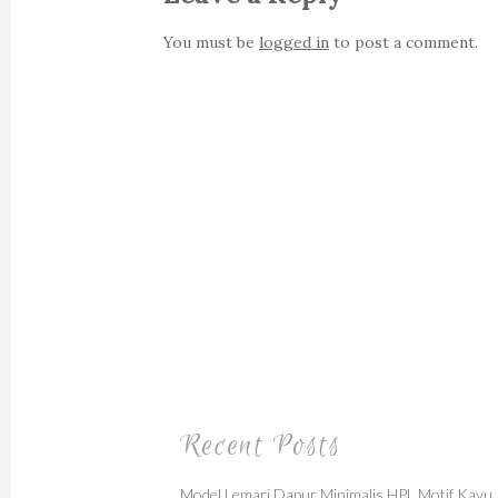
You must be
logged in
to post a comment.
Recent Posts
Model Lemari Dapur Minimalis HPL Motif Kayu