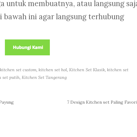
a untuk membuatnya, atau langsung saj
di bawah ini agar langsung terhubung
kitchen set custom
,
kitchen set hol
,
Kitchen Set Klasik
,
kitchen set
n set putih
,
Kitchen Set Tangerang
 Payung
7 Design Kitchen set Paling Favor