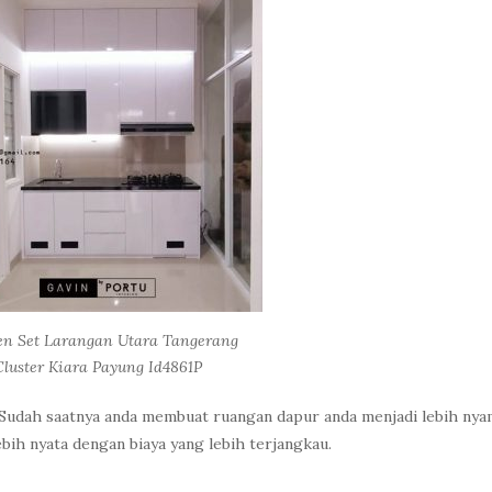
en Set Larangan Utara Tangerang
Cluster Kiara Payung Id4861P
Sudah saatnya anda membuat ruangan dapur anda menjadi lebih ny
lebih nyata dengan biaya yang lebih terjangkau.