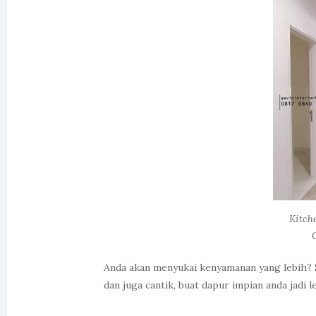
Kitch
Anda akan menyukai kenyamanan yang lebih? 
dan juga cantik, buat dapur impian anda jadi 