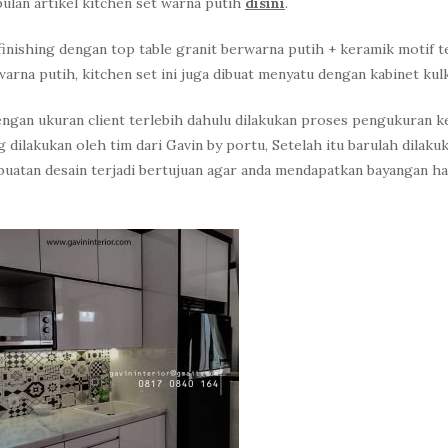
ulan artikel kitchen set warna putih
disini
.
finishing dengan top table granit berwarna putih + keramik motif t
rna putih, kitchen set ini juga dibuat menyatu dengan kabinet kulk
ngan ukuran client terlebih dahulu dilakukan proses pengukuran k
 dilakukan oleh tim dari Gavin by portu, Setelah itu barulah dilaku
atan desain terjadi bertujuan agar anda mendapatkan bayangan ha