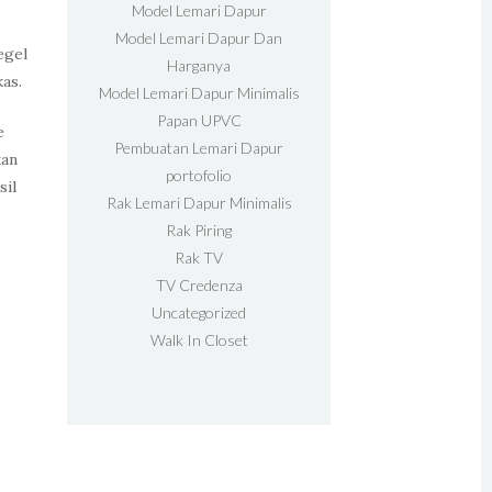
Model Lemari Dapur
Model Lemari Dapur Dan
egel
Harganya
as.
Model Lemari Dapur Minimalis
Papan UPVC
e
Pembuatan Lemari Dapur
kan
portofolio
sil
Rak Lemari Dapur Minimalis
Rak Piring
Rak TV
TV Credenza
Uncategorized
Walk In Closet