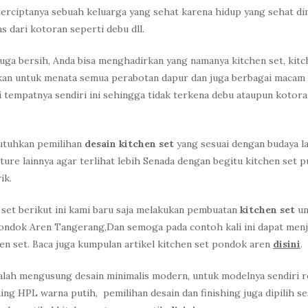
terciptanya sebuah keluarga yang sehat karena hidup yang sehat di
 dari kotoran seperti debu dll.
uga bersih, Anda bisa menghadirkan yang namanya kitchen set, kit
atkan untuk menata semua perabotan dapur dan juga berbagai macam
tempatnya sendiri ini sehingga tidak terkena debu ataupun kotora
butuhkan pemilihan
desain kitchen set
yang sesuai dengan budaya la
ure lainnya agar terlihat lebih Senada dengan begitu kitchen set p
ik.
set berikut ini kami baru saja melakukan pembuatan
kitchen set
u
 Pondok Aren Tangerang,Dan semoga pada contoh kali ini dapat menj
hen set. Baca juga kumpulan artikel kitchen set pondok aren
disini
.
adalah mengusung desain minimalis modern, untuk modelnya sendiri r
hing HPL warna putih, pemilihan desain dan finishing juga dipilih se