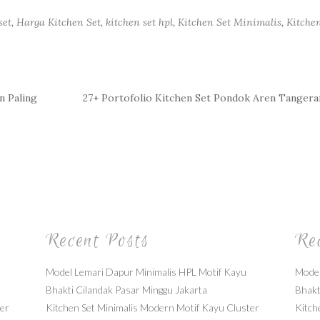
set
,
Harga Kitchen Set
,
kitchen set hpl
,
Kitchen Set Minimalis
,
Kitche
n Paling
27+ Portofolio Kitchen Set Pondok Aren Tanger
Recent Posts
Re
Model Lemari Dapur Minimalis HPL Motif Kayu
Model
Bhakti Cilandak Pasar Minggu Jakarta
Bhakt
ter
Kitchen Set Minimalis Modern Motif Kayu Cluster
Kitch