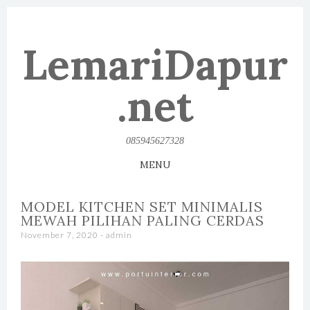
LemariDapur
.net
085945627328
MENU
SKIP TO CONTENT
MODEL KITCHEN SET MINIMALIS
MEWAH PILIHAN PALING CERDAS
November 7, 2020
-
admin