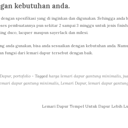
engan kebutuhan anda.
engan spesifikasi yang di inginkan dan digunakan. Sehingga anda b
ses pembuatannya pun sekitar 2 sampai 3 minggu untuk jenis finish
ing duco, lacquer maupun sayerlack dan milesi.
ng anda gunakan, bisa anda sesuaikan dengan kebutuhan anda. Nam
n fungsi dari lemari dapur tersebut dengan baik.
 Dapur
,
portofolio
- Tagged
harga lemari dapur gantung minimalis
,
jua
 lemari dapur gantung minimalis
,
Lemari Dapur
,
lemari dapur gantun
Lemari Dapur Tempel Untuk Dapur Lebih L