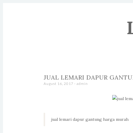
SKIP TO CONTENT
JUAL LEMARI DAPUR GANT
August 16, 2017
-
admin
jual lemari dapur gantung harga murah