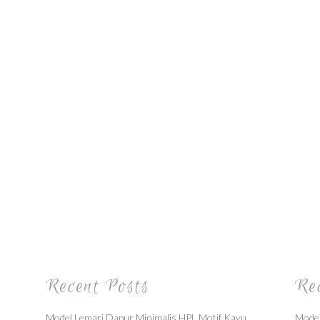
Recent Posts
Re
Model Lemari Dapur Minimalis HPL Motif Kayu
Model