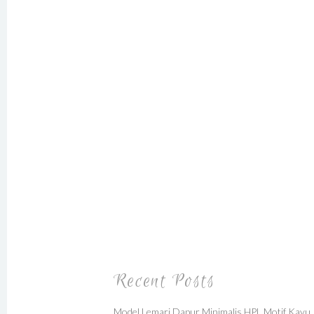
Recent Posts
Model Lemari Dapur Minimalis HPL Motif Kayu