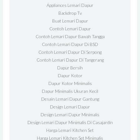
Appliances Lemari Dapur
Backdrop Tv
Buat Lemari Dapur
Contoh Lemari Dapur
Contoh Lemari Dapur Bawah Tangga
Contoh Lemari Dapur Di BSD
Contoh Lemari Dapur Di Serpong
Contoh Lemari Dapur Di Tangerang
Dapur Bersih
Dapur Kotor
Dapur Kotor Minimalis
Dapur Minimalis Ukuran Kecil
Desain Lemari Dapur Gantung
Design Lemari Dapur
Design Lemari Dapur Minimalis
Design Lemari Dapur Minimalis Di Casajardin
Harga Lemari Kitchen Set
Harga Lemari Kitchen Set Minimalis