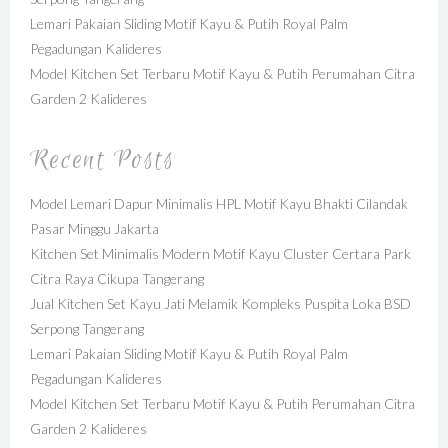
Lemari Pakaian Sliding Motif Kayu & Putih Royal Palm
Pegadungan Kalideres
Model Kitchen Set Terbaru Motif Kayu & Putih Perumahan Citra
Garden 2 Kalideres
Recent Posts
Model Lemari Dapur Minimalis HPL Motif Kayu Bhakti Cilandak
Pasar Minggu Jakarta
Kitchen Set Minimalis Modern Motif Kayu Cluster Certara Park
Citra Raya Cikupa Tangerang
Jual Kitchen Set Kayu Jati Melamik Kompleks Puspita Loka BSD
Serpong Tangerang
Lemari Pakaian Sliding Motif Kayu & Putih Royal Palm
Pegadungan Kalideres
Model Kitchen Set Terbaru Motif Kayu & Putih Perumahan Citra
Garden 2 Kalideres