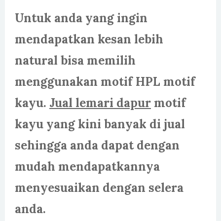
Untuk anda yang ingin
mendapatkan kesan lebih
natural bisa memilih
menggunakan motif HPL motif
kayu.
Jual lemari dapur
motif
kayu yang kini banyak di jual
sehingga anda dapat dengan
mudah mendapatkannya
menyesuaikan dengan selera
anda.