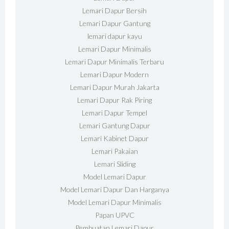
Lemari Dapur Bersih
Lemari Dapur Gantung
lemari dapur kayu
Lemari Dapur Minimalis
Lemari Dapur Minimalis Terbaru
Lemari Dapur Modern
Lemari Dapur Murah Jakarta
Lemari Dapur Rak Piring
Lemari Dapur Tempel
Lemari Gantung Dapur
Lemari Kabinet Dapur
Lemari Pakaian
Lemari Sliding
Model Lemari Dapur
Model Lemari Dapur Dan Harganya
Model Lemari Dapur Minimalis
Papan UPVC
Pembuatan Lemari Dapur