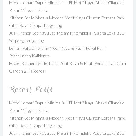
Model Lemari Dapur Minimalis HPL Motif Kayu Bhakti Cilandak
Pasar Minggu Jakarta
Kitchen Set Minimalis Modern Motif Kayu Cluster Certara Park
Citra Raya Cikupa Tangerang
Jual Kitchen Set Kayu Jati Melamik Kompleks Puspita Loka BSD
Serpong Tangerang
Lemari Pakaian Sliding Motif Kayu & Putih Royal Palm
Pegadungan Kalideres
Model Kitchen Set Terbaru Motif Kayu & Putih Perumahan Citra
Garden 2 Kalideres
Recent Posts
Model Lemari Dapur Minimalis HPL Motif Kayu Bhakti Cilandak
Pasar Minggu Jakarta
Kitchen Set Minimalis Modern Motif Kayu Cluster Certara Park
Citra Raya Cikupa Tangerang
Jual Kitchen Set Kayu Jati Melamik Kompleks Puspita Loka BSD