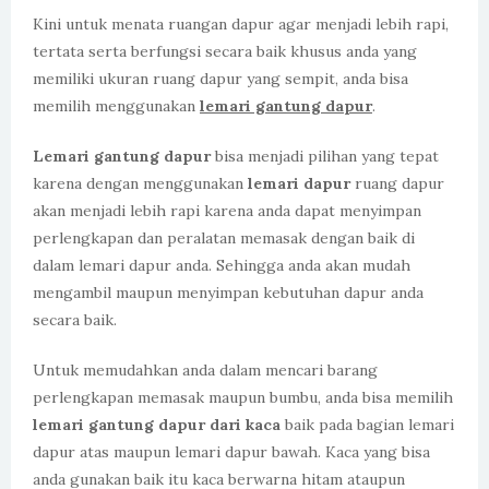
Kini untuk menata ruangan dapur agar menjadi lebih rapi,
tertata serta berfungsi secara baik khusus anda yang
memiliki ukuran ruang dapur yang sempit, anda bisa
memilih menggunakan
lemari gantung dapur
.
Lemari gantung dapur
bisa menjadi pilihan yang tepat
karena dengan menggunakan
lemari dapur
ruang dapur
akan menjadi lebih rapi karena anda dapat menyimpan
perlengkapan dan peralatan memasak dengan baik di
dalam lemari dapur anda. Sehingga anda akan mudah
mengambil maupun menyimpan kebutuhan dapur anda
secara baik.
Untuk memudahkan anda dalam mencari barang
perlengkapan memasak maupun bumbu, anda bisa memilih
lemari gantung dapur dari kaca
baik pada bagian lemari
dapur atas maupun lemari dapur bawah. Kaca yang bisa
anda gunakan baik itu kaca berwarna hitam ataupun