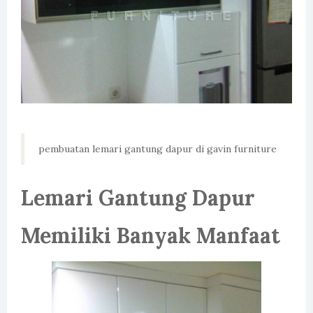
pembuatan lemari gantung dapur di gavin furniture
Lemari Gantung Dapur
Memiliki Banyak Manfaat