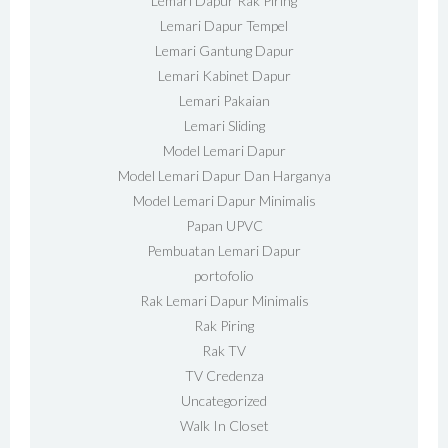
Lemari Dapur Rak Piring
Lemari Dapur Tempel
Lemari Gantung Dapur
Lemari Kabinet Dapur
Lemari Pakaian
Lemari Sliding
Model Lemari Dapur
Model Lemari Dapur Dan Harganya
Model Lemari Dapur Minimalis
Papan UPVC
Pembuatan Lemari Dapur
portofolio
Rak Lemari Dapur Minimalis
Rak Piring
Rak TV
TV Credenza
Uncategorized
Walk In Closet