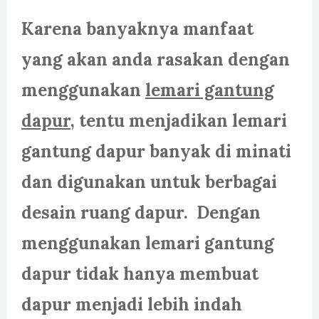
Karena banyaknya manfaat
yang akan anda rasakan dengan
menggunakan
lemari gantung
dapur
, tentu menjadikan lemari
gantung dapur banyak di minati
dan digunakan untuk berbagai
desain ruang dapur. Dengan
menggunakan lemari gantung
dapur tidak hanya membuat
dapur menjadi lebih indah