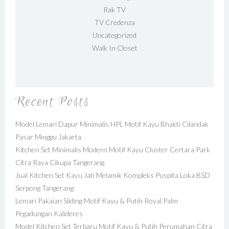
Rak TV
TV Credenza
Uncategorized
Walk In Closet
Recent Posts
Model Lemari Dapur Minimalis HPL Motif Kayu Bhakti Cilandak
Pasar Minggu Jakarta
Kitchen Set Minimalis Modern Motif Kayu Cluster Certara Park
Citra Raya Cikupa Tangerang
Jual Kitchen Set Kayu Jati Melamik Kompleks Puspita Loka BSD
Serpong Tangerang
Lemari Pakaian Sliding Motif Kayu & Putih Royal Palm
Pegadungan Kalideres
Model Kitchen Set Terbaru Motif Kayu & Putih Perumahan Citra