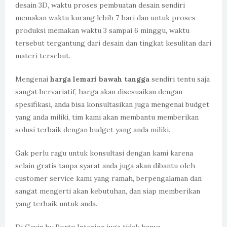
desain 3D, waktu proses pembuatan desain sendiri
memakan waktu kurang lebih 7 hari dan untuk proses
produksi memakan waktu 3 sampai 6 minggu, waktu
tersebut tergantung dari desain dan tingkat kesulitan dari
materi tersebut.
Mengenai
harga lemari bawah tangga
sendiri tentu saja
sangat bervariatif, harga akan disesuaikan dengan
spesifikasi, anda bisa konsultasikan juga mengenai budget
yang anda miliki, tim kami akan membantu memberikan
solusi terbaik dengan budget yang anda miliki.
Gak perlu ragu untuk konsultasi dengan kami karena
selain gratis tanpa syarat anda juga akan dibantu oleh
customer service kami yang ramah, berpengalaman dan
sangat mengerti akan kebutuhan, dan siap memberikan
yang terbaik untuk anda.