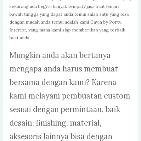
sekarang ada begitu banyak tempat/jasa buat lemari
bawah tangga yang dapat anda temui salah satu yang bisa
dengan mudah anda temui adalah kami Gavin by Portu
Interior, yang mana kami siap memberikan yang terbaik
buat anda.
Mungkin anda akan bertanya
mengapa anda harus membuat
bersama dengan kami? Karena
kami melayani pembuatan custom
sesuai dengan permintaan, baik
desain, finishing, material,
aksesoris lainnya bisa dengan