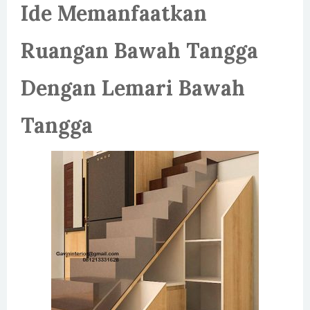
Ide Memanfaatkan
Ruangan Bawah Tangga
Dengan Lemari Bawah
Tangga