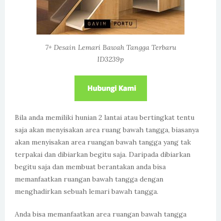
7+ Desain Lemari Bawah Tangga Terbaru
ID3239p
Bila anda memiliki hunian 2 lantai atau bertingkat tentu
saja akan menyisakan area ruang bawah tangga, biasanya
akan menyisakan area ruangan bawah tangga yang tak
terpakai dan dibiarkan begitu saja. Daripada dibiarkan
begitu saja dan membuat berantakan anda bisa
memanfaatkan ruangan bawah tangga dengan
menghadirkan sebuah lemari bawah tangga.
Anda bisa memanfaatkan area ruangan bawah tangga