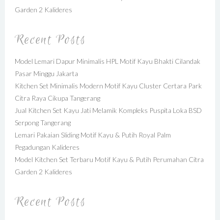
Garden 2 Kalideres
Recent Posts
Model Lemari Dapur Minimalis HPL Motif Kayu Bhakti Cilandak
Pasar Minggu Jakarta
Kitchen Set Minimalis Modern Motif Kayu Cluster Certara Park
Citra Raya Cikupa Tangerang
Jual Kitchen Set Kayu Jati Melamik Kompleks Puspita Loka BSD
Serpong Tangerang
Lemari Pakaian Sliding Motif Kayu & Putih Royal Palm
Pegadungan Kalideres
Model Kitchen Set Terbaru Motif Kayu & Putih Perumahan Citra
Garden 2 Kalideres
Recent Posts