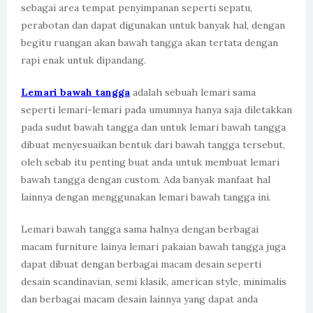
sebagai area tempat penyimpanan seperti sepatu,
perabotan dan dapat digunakan untuk banyak hal, dengan
begitu ruangan akan bawah tangga akan tertata dengan
rapi enak untuk dipandang.
Lemari bawah tangga
adalah sebuah lemari sama
seperti lemari-lemari pada umumnya hanya saja diletakkan
pada sudut bawah tangga dan untuk lemari bawah tangga
dibuat menyesuaikan bentuk dari bawah tangga tersebut,
oleh sebab itu penting buat anda untuk membuat lemari
bawah tangga dengan custom. Ada banyak manfaat hal
lainnya dengan menggunakan lemari bawah tangga ini.
Lemari bawah tangga sama halnya dengan berbagai
macam furniture lainya lemari pakaian bawah tangga juga
dapat dibuat dengan berbagai macam desain seperti
desain scandinavian, semi klasik, american style, minimalis
dan berbagai macam desain lainnya yang dapat anda