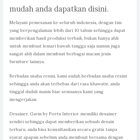
mudah anda dapatkan disini.
Melayani pemesanan ke seluruh indonesia, dengan tim
yang berpengalaman lebih dari 10 tahun sehingga dapat
memberikan hasil produksi terbaik, bukan hanya ahli
untuk membuat lemari bawah tangga saja namun juga
sangat ahli dalam membuat berbagai macam jenis
furniture lainnya.
Berbadan usaha resmi, kami sudah berbadan usaha resmi
sehingga anda akan terbebas dari rasa khawatir, anda
tinggal duduk manis biar semuanya kami yang
mengerjakan.
Desainer, Gavin by Portu Interior memiliki desainer
sendiri sehingga dapat memberikan sebuah desain
terbaru, anda bisa konsultasikan secara gratis tanpa
syarat apapun sebelum anda membuat bersama dengan