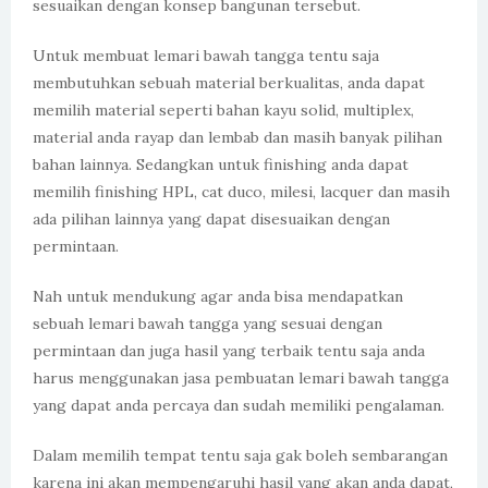
sesuaikan dengan konsep bangunan tersebut.
Untuk membuat lemari bawah tangga tentu saja
membutuhkan sebuah material berkualitas, anda dapat
memilih material seperti bahan kayu solid, multiplex,
material anda rayap dan lembab dan masih banyak pilihan
bahan lainnya. Sedangkan untuk finishing anda dapat
memilih finishing HPL, cat duco, milesi, lacquer dan masih
ada pilihan lainnya yang dapat disesuaikan dengan
permintaan.
Nah untuk mendukung agar anda bisa mendapatkan
sebuah lemari bawah tangga yang sesuai dengan
permintaan dan juga hasil yang terbaik tentu saja anda
harus menggunakan jasa pembuatan lemari bawah tangga
yang dapat anda percaya dan sudah memiliki pengalaman.
Dalam memilih tempat tentu saja gak boleh sembarangan
karena ini akan mempengaruhi hasil yang akan anda dapat,