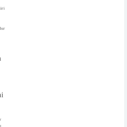
iri
dur
n
ai
r
l