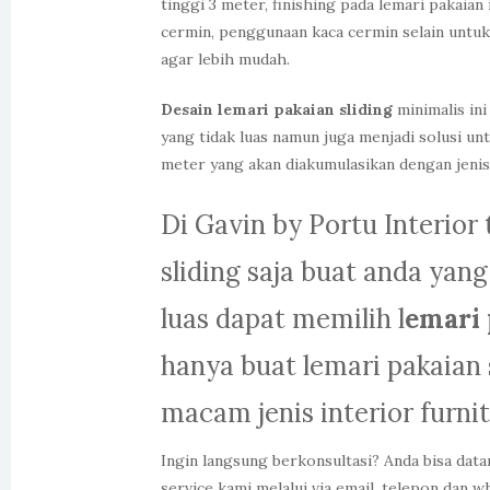
tinggi 3 meter, finishing pada lemari pakaia
cermin, penggunaan kaca cermin selain untuk
agar lebih mudah.
Desain lemari pakaian sliding
minimalis ini
yang tidak luas namun juga menjadi solusi 
meter yang akan diakumulasikan dengan jenis b
Di Gavin by Portu Interio
sliding saja buat anda yan
luas dapat memilih l
emari 
hanya buat lemari pakaian
macam jenis interior furni
Ingin langsung berkonsultasi? Anda bisa dat
service kami melalui via email, telepon dan