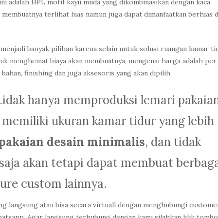
n ini adalah HPL motif kayu muda yang dikombinasikan dengan kaca
 membuatnya terlihat luas namun juga dapat dimanfaatkan berhias d
 menjadi banyak pilihan karena selain untuk solusi ruangan kamar ti
untuk menghemat biaya akan membuatnya, mengenai harga adalah per
ahan, finishing dan juga aksesoris yang akan dipilih.
r tidak hanya memproduksi lemari pakaia
g memiliki ukuran kamar tidur yang lebih
pakaian desain minimalis
, dan tidak
 saja akan tetapi dapat membuat berbag
ture custom lainnya.
ang langsung atau bisa secara virtuall dengan menghubungi custome
 whatsapp. Agar langsung terhubung dengan kami silahkan klik tombo