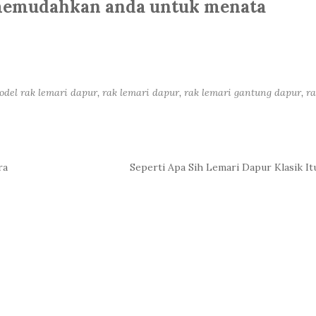
emudahkan anda untuk menata
odel rak lemari dapur
,
rak lemari dapur
,
rak lemari gantung dapur
,
ra
ra
Seperti Apa Sih Lemari Dapur Klasik It