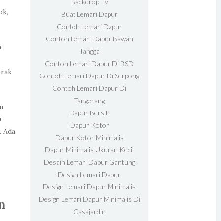
Backdrop Tv
ok,
Buat Lemari Dapur
Contoh Lemari Dapur
Contoh Lemari Dapur Bawah
a
Tangga
Contoh Lemari Dapur Di BSD
 rak
Contoh Lemari Dapur Di Serpong
Contoh Lemari Dapur Di
Tangerang
an
Dapur Bersih
a
Dapur Kotor
. Ada
Dapur Kotor Minimalis
Dapur Minimalis Ukuran Kecil
Desain Lemari Dapur Gantung
Design Lemari Dapur
Design Lemari Dapur Minimalis
Design Lemari Dapur Minimalis Di
n
Casajardin