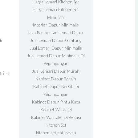
Harga Lemari Kitchen Set
Harga Lemari Kitchen Set
Minimalis
Interior Dapur Minimalis
Jasa Pembuatan Lemari Dapur
k
Jual Lemari Dapur Gantung
Jual Lemari Dapur Minimalis
Jual Lemari Dapur Minimalis Di
Pejompongan
Jual Lemari Dapur Murah
u ?
→
Kabinet Dapur Bersih
Kabinet Dapur Bersih Di
Pejompongan
Kabinet Dapur Pintu Kaca
Kabinet Wastafel
Kabinet Wastafel Di Bekasi
Kitchen Set
kitchen set anti rayap