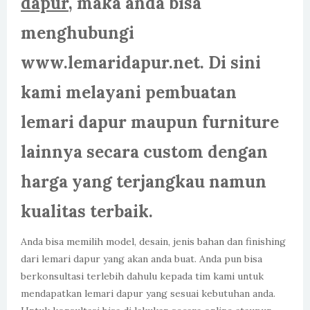
dapur
, maka anda bisa
menghubungi
www.lemaridapur.net. Di sini
kami melayani pembuatan
lemari dapur maupun furniture
lainnya secara custom dengan
harga yang terjangkau namun
kualitas terbaik.
Anda bisa memilih model, desain, jenis bahan dan finishing
dari lemari dapur yang akan anda buat. Anda pun bisa
berkonsultasi terlebih dahulu kepada tim kami untuk
mendapatkan lemari dapur yang sesuai kebutuhan anda.