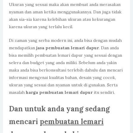
Ukuran yang sesuai maka akan membuat anda merasakan
nyaman dan aman ketika menggunakannya. Dan juga tidak
akan sia-sia karena kelebihan ukuran atau kekurangan
karena ukuran yang terlalu kecil.
Di zaman yang serba modern ini, anda bisa dengan mudah
mendapatkan
jasa pembuatan lemari dapur
. Dan anda
bisa memilih pembuatan lemari dapur yang sesuai dengan
selera dan budget yang anda miliki. Sebelum anda yakin
maka anda bisa berkonsultasi terlebih dahulu dan mencari
informasi mengenai kualitas bahan, desain yang cocok,
ukuran yang sesuai dan nyaman untuk di gunakan. Serta
masalah
harga pembuatan lemari dapur
itu sendiri.
Dan untuk anda yang sedang
mencari
pembuatan lemari