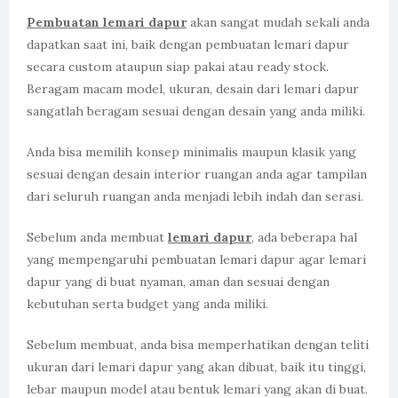
Pembuatan lemari dapur
akan sangat mudah sekali anda
dapatkan saat ini, baik dengan pembuatan lemari dapur
secara custom ataupun siap pakai atau ready stock.
Beragam macam model, ukuran, desain dari lemari dapur
sangatlah beragam sesuai dengan desain yang anda miliki.
Anda bisa memilih konsep minimalis maupun klasik yang
sesuai dengan desain interior ruangan anda agar tampilan
dari seluruh ruangan anda menjadi lebih indah dan serasi.
Sebelum anda membuat
lemari dapur
, ada beberapa hal
yang mempengaruhi pembuatan lemari dapur agar lemari
dapur yang di buat nyaman, aman dan sesuai dengan
kebutuhan serta budget yang anda miliki.
Sebelum membuat, anda bisa memperhatikan dengan teliti
ukuran dari lemari dapur yang akan dibuat, baik itu tinggi,
lebar maupun model atau bentuk lemari yang akan di buat.