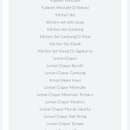
Kabinet Wastafel
Kabinet Wastafel Di Bekasi
Kitchen Set
kitchen set anti rayap
Kitchen Set Gantung
Kitchen Set Gantung Di Priok
Kitchen Set Klasik
Kitchen Set Klasik Di Jagakarsa
Lemari Dapur
Lemari Dapur Bersih
Lemari Dapur Gantung
lemari dapur kayu
Lemari Dapur Minimalis
Lemari Dapur Minimalis Terbaru
Lemari Dapur Modern
Lemari Dapur Murah Jakarta
Lemari Dapur Rak Piring
Lemari Dapur Tempel