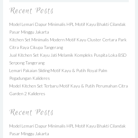
Recent Posts
Model Lemari Dapur Minimalis HPL Motif Kayu Bhakti Cilandak
Pasar Minggu Jakarta
Kitchen Set Minimalis Modern Motif Kayu Cluster Certara Park
Citra Raya Cikupa Tangerang
Jual Kitchen Set Kayu Jati Melamik Kompleks Puspita Loka BSD
Serpong Tangerang
Lemari Pakaian Sliding Motif Kayu & Putih Royal Palm
Pegadungan Kalideres
Model Kitchen Set Terbaru Motif Kayu & Putih Perumahan Citra
Garden 2 Kalideres
Recent Posts
Model Lemari Dapur Minimalis HPL Motif Kayu Bhakti Cilandak
Pasar Minggu Jakarta