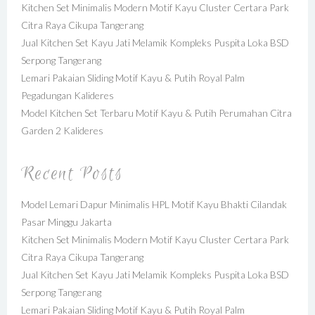
Kitchen Set Minimalis Modern Motif Kayu Cluster Certara Park
Citra Raya Cikupa Tangerang
Jual Kitchen Set Kayu Jati Melamik Kompleks Puspita Loka BSD
Serpong Tangerang
Lemari Pakaian Sliding Motif Kayu & Putih Royal Palm
Pegadungan Kalideres
Model Kitchen Set Terbaru Motif Kayu & Putih Perumahan Citra
Garden 2 Kalideres
Recent Posts
Model Lemari Dapur Minimalis HPL Motif Kayu Bhakti Cilandak
Pasar Minggu Jakarta
Kitchen Set Minimalis Modern Motif Kayu Cluster Certara Park
Citra Raya Cikupa Tangerang
Jual Kitchen Set Kayu Jati Melamik Kompleks Puspita Loka BSD
Serpong Tangerang
Lemari Pakaian Sliding Motif Kayu & Putih Royal Palm