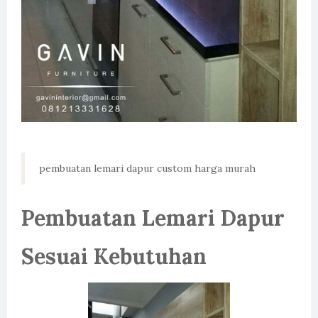
pembuatan lemari dapur custom harga murah
Pembuatan Lemari Dapur
Sesuai Kebutuhan