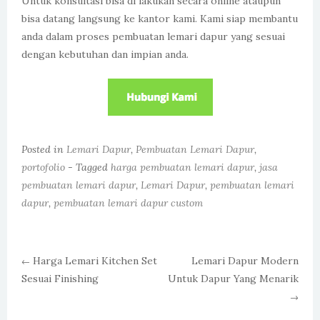
Untuk konsultasi bisa di lakukan secara online ataupun
bisa datang langsung ke kantor kami. Kami siap membantu
anda dalam proses pembuatan lemari dapur yang sesuai
dengan kebutuhan dan impian anda.
Posted in
Lemari Dapur
,
Pembuatan Lemari Dapur
,
portofolio
- Tagged
harga pembuatan lemari dapur
,
jasa
pembuatan lemari dapur
,
Lemari Dapur
,
pembuatan lemari
dapur
,
pembuatan lemari dapur custom
Harga Lemari Kitchen Set
Lemari Dapur Modern
←
Sesuai Finishing
Untuk Dapur Yang Menarik
Post navigation
→