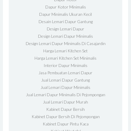
Dapur Kotor Minimalis
Dapur Minimalis Ukuran Kecil
Desain Lemari Dapur Gantung
Design Lemari Dapur
Design Lemari Dapur Minimalis
Design Lemari Dapur Minimalis Di Casajardin
Harga Lemari Kitchen Set
Harga Lemari Kitchen Set Minimalis
Interior Dapur Minimalis
Jasa Pembuatan Lemari Dapur
Jual Lemari Dapur Gantung
Jual Lemari Dapur Minimalis
Jual Lemari Dapur Minimalis Di Pejompongan
Jual Lemari Dapur Murah
Kabinet Dapur Bersih
Kabinet Dapur Bersih Di Pejompongan
Kabinet Dapur Pintu Kaca