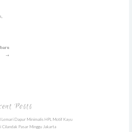
n
,
rbaru
→
cent Posts
 Lemari Dapur Minimalis HPL Motif Kayu
i Cilandak Pasar Minggu Jakarta