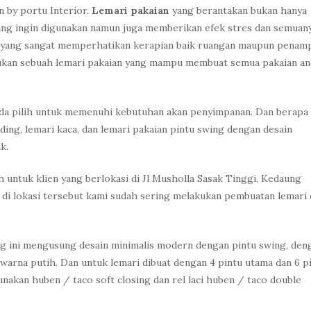
n by portu Interior.
Lemari pakaian
yang berantakan bukan hanya
yang ingin digunakan namun juga memberikan efek stres dan semuan
a yang sangat memperhatikan kerapian baik ruangan maupun penamp
lukan sebuah lemari pakaian yang mampu membuat semua pakaian an
Anda pilih untuk memenuhi kebutuhan akan penyimpanan. Dan berapa
ding, lemari kaca, dan lemari pakaian pintu swing dengan desain
k.
ah untuk klien yang berlokasi di Jl Musholla Sasak Tinggi, Kedaung
di lokasi tersebut kami sudah sering melakukan pembuatan lemari 
g ini mengusung desain minimalis modern dengan pintu swing, den
warna putih. Dan untuk lemari dibuat dengan 4 pintu utama dan 6 p
nakan huben / taco soft closing dan rel laci huben / taco double